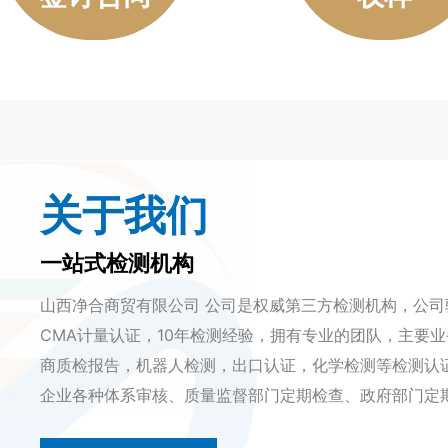
关于我们
一站式检测机构
山西净合商贸有限公司 公司是权威第三方检测机构，公司
CMA计量认证，10年检测经验，拥有专业的团队，主要
商质检报告，机器人检测，出口认证，化学检测等检测认
企业各种体系审核、质量监督部门定期检查、政府部门定