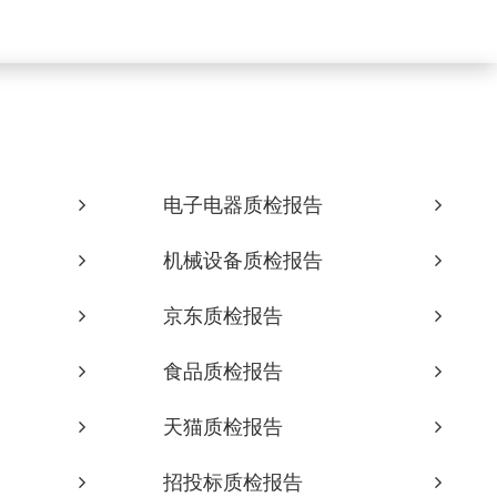
电子电器质检报告
机械设备质检报告
京东质检报告
食品质检报告
天猫质检报告
招投标质检报告