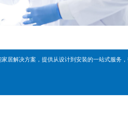
能家居解决方案，提供从设计到安装的一站式服务，