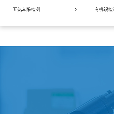
五氨苯酚检测
有机锡检