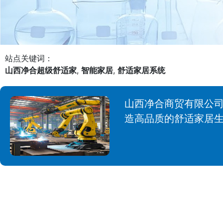
站点关键词：
山西净合超级舒适家
,
智能家居
,
舒适家居系统
山西净合商贸有限公
造高品质的舒适家居