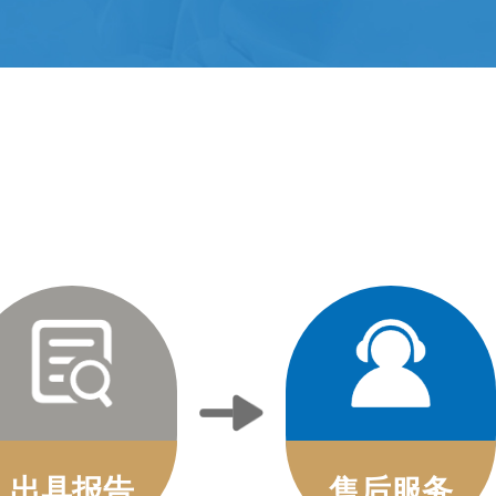
出具报告
售后服务