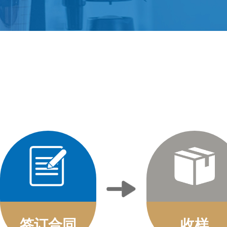
签订合同
收样