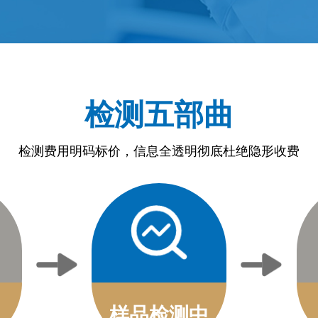
检测五部曲
检测费用明码标价，信息全透明彻底杜绝隐形收费
样品检测中