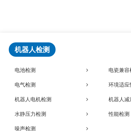
机器人检测
电池检测
电瓷兼容
电气检测
环境适应
机器人电机检测
机器人减
水静压力检测
性能检测
噪声检测