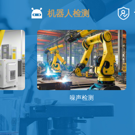
机器人检测
噪声检测