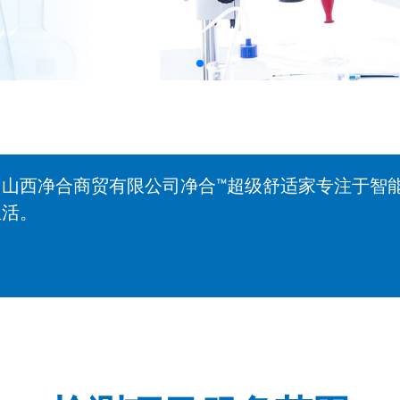
司山西净合商贸有限公司净合™超级舒适家专注于智
生活。