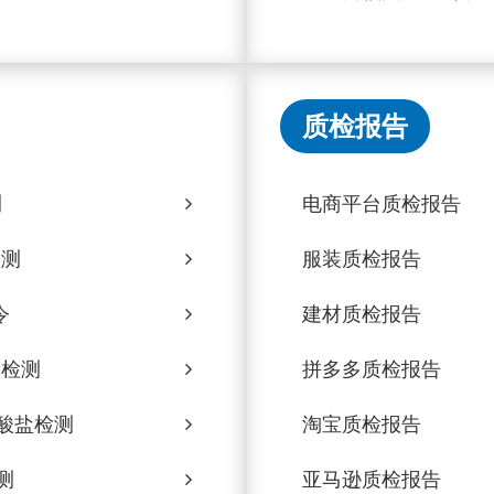
质检报告
测
电商平台质检报告
检测
服装质检报告
令
建材质检报告
d检测
拼多多质检报告
酸盐检测
淘宝质检报告
测
亚马逊质检报告