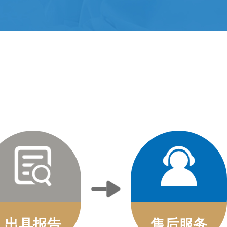
出具报告
售后服务