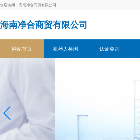
欢迎访问，海南净合商贸有限公司！
海南净合商贸有限公司
网站首页
机器人检测
认证类别