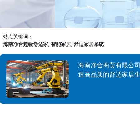
站点关键词：
海南净合超级舒适家
,
智能家居
,
舒适家居系统
海南净合商贸有限公
造高品质的舒适家居