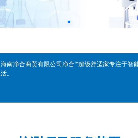
司海南净合商贸有限公司净合™超级舒适家专注于智
生活。