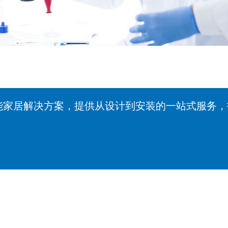
能家居解决方案，提供从设计到安装的一站式服务，