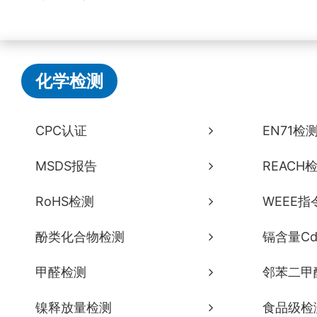
化学检测
CPC认证
EN71检
MSDS报告
REACH
RoHS检测
WEEE指
酚类化合物检测
镉含量C
甲醛检测
邻苯二甲
镍释放量检测
食品级检